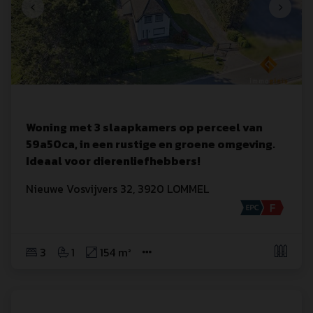
Woning met 3 slaapkamers op perceel van
59a50ca, in een rustige en groene omgeving.
Ideaal voor dierenliefhebbers!
Nieuwe Vosvijvers
 32
,
3920
LOMMEL
3
1
154 m²