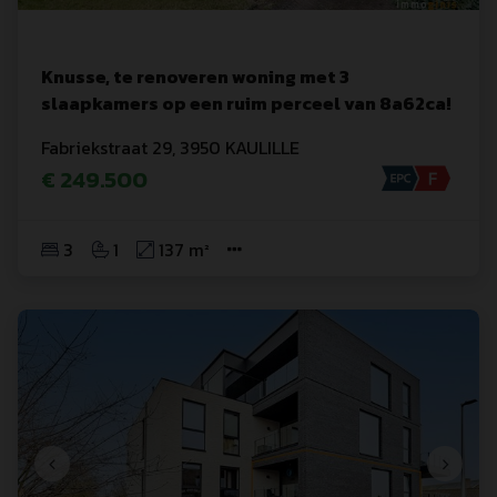
Knusse, te renoveren woning met 3
slaapkamers op een ruim perceel van 8a62ca!
Fabriekstraat
 29
,
3950
KAULILLE
€ 249.500
3
1
137 m²