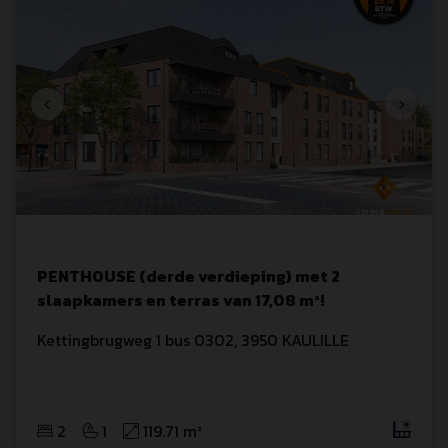
PENTHOUSE (derde verdieping) met 2
slaapkamers en terras van 17,08 m²!
Kettingbrugweg
 1
 bus 0302
,
3950
KAULILLE
2
1
119.71 m²