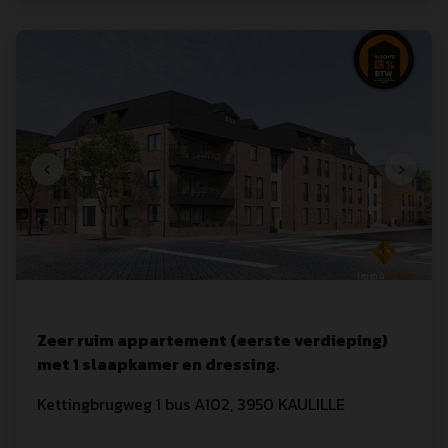
Zeer ruim appartement (eerste verdieping)
met 1 slaapkamer en dressing.
Kettingbrugweg
 1
 bus A102
,
3950
KAULILLE