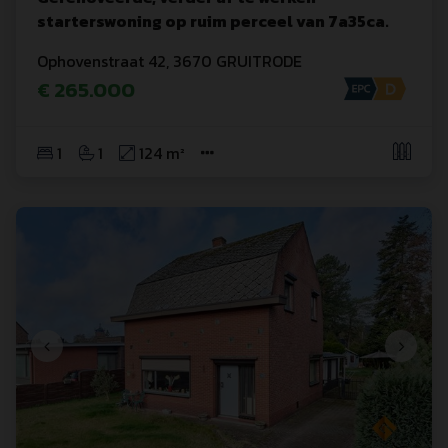
starterswoning op ruim perceel van 7a35ca.
Ophovenstraat
 42
,
3670
GRUITRODE
€ 265.000
1
1
124 m²