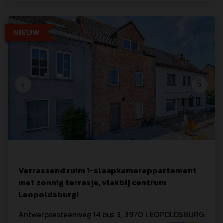
NIEUW
Verrassend ruim 1-slaapkamerappartement
met zonnig terrasje, vlakbij centrum
Leopoldsburg!
Antwerpsesteenweg
 14
 bus 3
,
3970
LEOPOLDSBURG