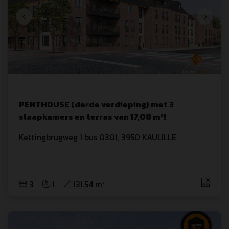
PENTHOUSE (derde verdieping) met 3
slaapkamers en terras van 17,08 m²!
Kettingbrugweg
 1
 bus 0301
,
3950
KAULILLE
3
1
131.54 m²