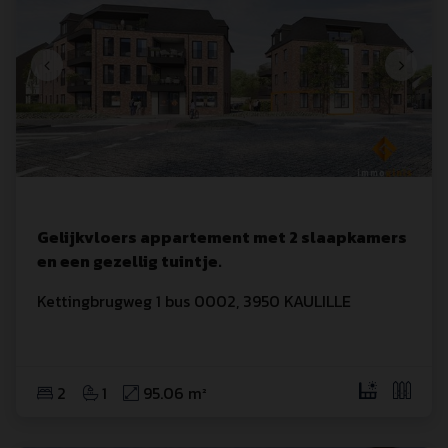
Gelijkvloers appartement met 2 slaapkamers
en een gezellig tuintje.
Kettingbrugweg
 1
 bus 0002
,
3950
KAULILLE
2
1
95.06 m²