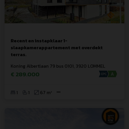
Recent en instapklaar 1-
slaapkamerappartement met overdekt
terras.
Koning Albertlaan
 79
 bus 0101
,
3920
LOMMEL
€ 289.000
1
1
67 m²