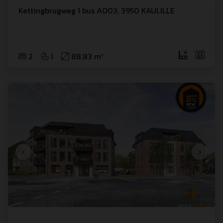
Kettingbrugweg
 1
 bus A003
,
3950
KAULILLE
2
1
88.83 m²