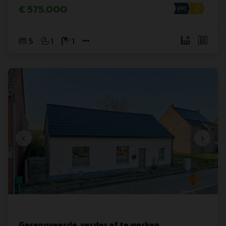
€ 575.000
5
1
1
Gerenoveerde, verder af te werken