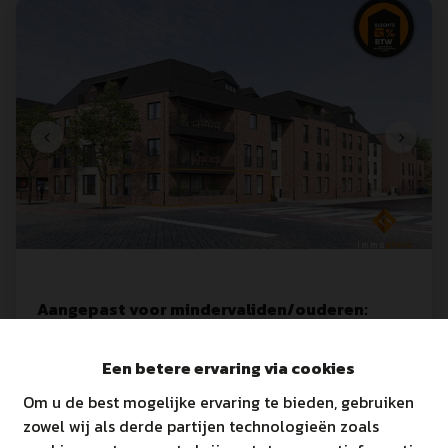
Aangepast voor mindervaliden/ouderen:
gelijkvloers appartement met 2 slaapkamers
en gezellig, overdekt terras.
Een betere ervaring via cookies
Kettingbrugweg
 1
 bus 0001
,
3950
KAULILLE
Om u de best mogelijke ervaring te bieden, gebruiken
zowel wij als derde partijen technologieën zoals