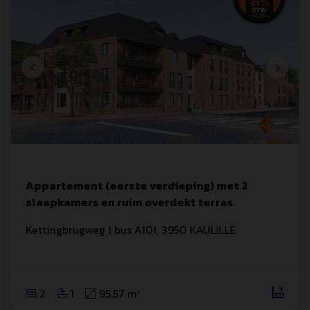
Appartement (eerste verdieping) met 2
slaapkamers en ruim overdekt terras.
Kettingbrugweg
 1
 bus A101
,
3950
KAULILLE
2
1
95.57 m²