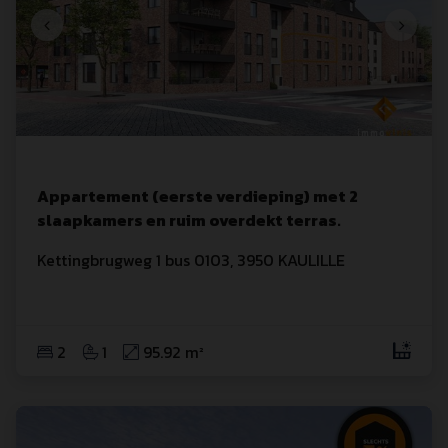
Appartement (eerste verdieping) met 2
slaapkamers en ruim overdekt terras.
Kettingbrugweg
 1
 bus 0103
,
3950
KAULILLE
2
1
95.92 m²