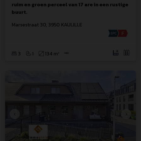
ruim en groen perceel van 17 are in een rustige
buurt.
Marsestraat
 30
,
3950
KAULILLE
3
1
134 m²