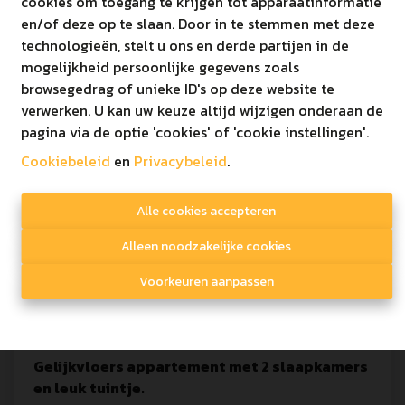
cookies om toegang te krijgen tot apparaatinformatie
en/of deze op te slaan. Door in te stemmen met deze
2
1
104.8 m²
technologieën, stelt u ons en derde partijen in de
mogelijkheid persoonlijke gegevens zoals
browsegedrag of unieke ID's op deze website te
verwerken. U kan uw keuze altijd wijzigen onderaan de
pagina via de optie 'cookies' of 'cookie instellingen'.
Cookiebeleid
en
Privacybeleid
.
Alle cookies accepteren
Alleen noodzakelijke cookies
Voorkeuren aanpassen
Gelijkvloers appartement met 2 slaapkamers
en leuk tuintje.