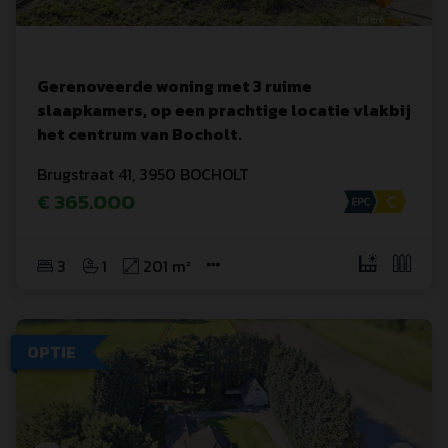
Gerenoveerde woning met 3 ruime
slaapkamers, op een prachtige locatie vlakbij
het centrum van Bocholt.
Brugstraat
 41
,
3950
BOCHOLT
€ 365.000
3
1
201 m²
OPTIE