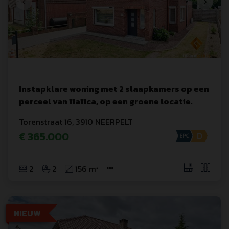
Instapklare woning met 2 slaapkamers op een
perceel van 11a11ca, op een groene locatie.
Torenstraat
 16
,
3910
NEERPELT
€ 365.000
2
2
156 m²
NIEUW