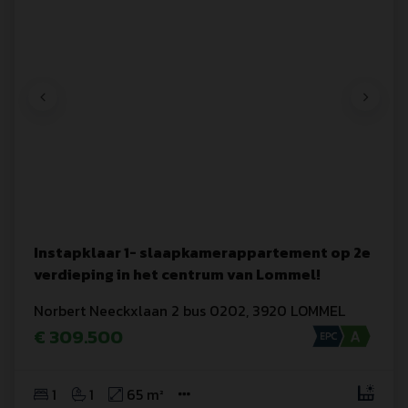
Instapklaar 1- slaapkamerappartement op 2e
verdieping in het centrum van Lommel!
Norbert Neeckxlaan
 2
 bus 0202
,
3920
LOMMEL
€ 309.500
1
1
65 m²