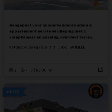
Aangepast voor mindervaliden/ouderen:
appartement eerste verdieping met 2
slaapkamers en gezellig, overdekt terras.
Kettingbrugweg
 1
 bus 0101
,
3950
KAULILLE
2
1
113.06 m²
OPTIE