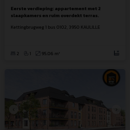
Eerste verdieping: appartement met 2
slaapkamers en ruim overdekt terras.
Kettingbrugweg
 1
 bus 0102
,
3950
KAULILLE
2
1
95.06 m²