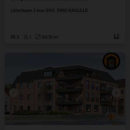
Lillerbaan
 2
 bus 0101
,
3950
KAULILLE
2
1
110.15 m²