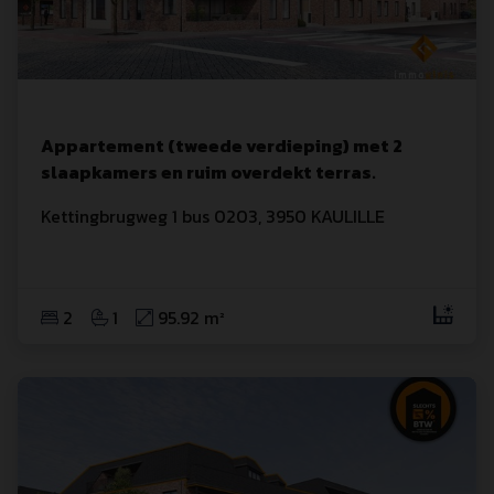
Appartement (tweede verdieping) met 2
slaapkamers en ruim overdekt terras.
Kettingbrugweg
 1
 bus 0203
,
3950
KAULILLE
2
1
95.92 m²