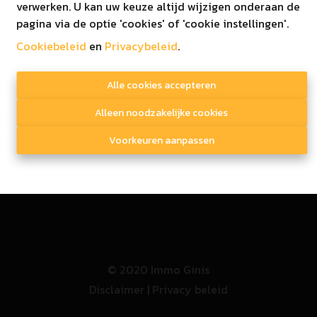
verwerken. U kan uw keuze altijd wijzigen onderaan de
pagina via de optie 'cookies' of 'cookie instellingen'.
Cookiebeleid
en
Privacybeleid
.
Immo Ginis BV
Alle cookies accepteren
Alleen noodzakelijke cookies
Marsestraat 66A, 3950 Kaulille
Voorkeuren aanpassen
011/52.52.52
T
E
info@immoginis.be
BTW BE0811573957
© 2020 Immo Ginis
Disclaimer
|
Privacy beleid