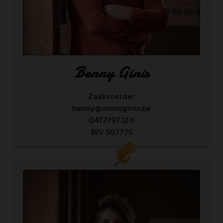
Benny Ginis
Zaakvoerder
benny@immoginis.be
0477/97.12.11
BIV
507775